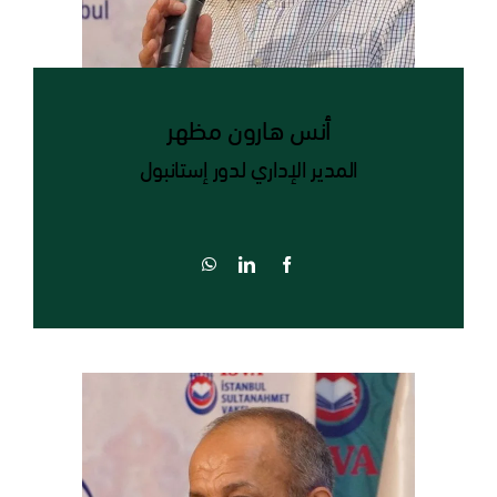
أنس هارون مظهر
المدير الإداري لدور إستانبول