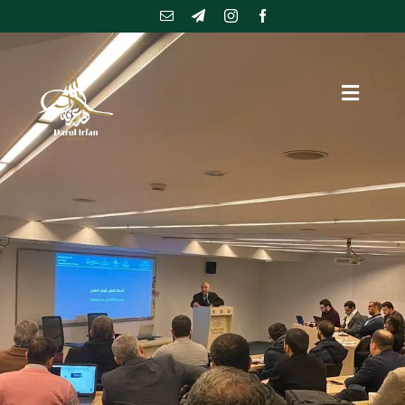
Ski
t
conten
Toggle
Navigation