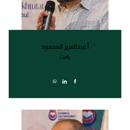
أ.عبدالعزيز المحمود
باحث