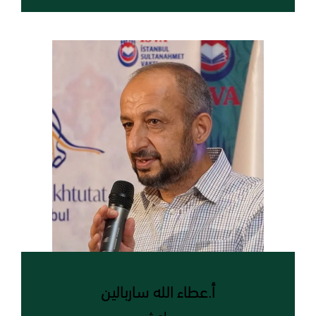
أ.عطاء الله ساربالين
باحث