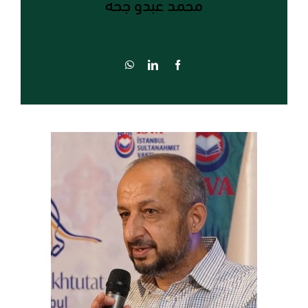
محمد عبدو جحه