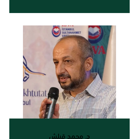
د. محمد قيلش