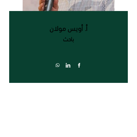
أ. أويس مولان
باحث