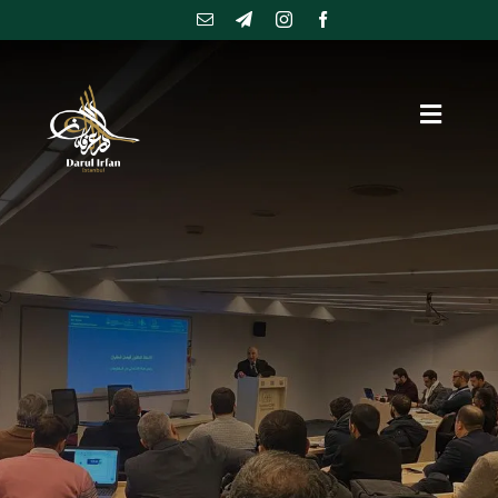
Ski
t
conten
Toggle
Navigation