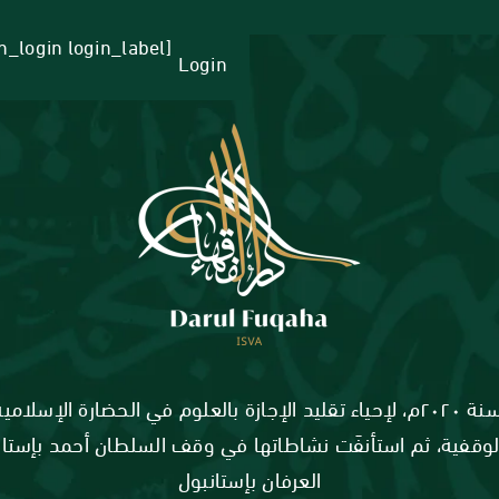
Login
تأسَّسَت دار الفقهاء في مطلع سنة ٢٠٢٠م، لإحياء تقليد الإجازة بالعلوم في ال
وقفية، ثم استأنفَت نشاطاتها في وقف السلطان أحمد بإستانبو
العرفان بإستانبول