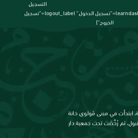
التسجيل
[learndash_login login_label=”تسجيل الدخول” logout_label=”تسجيل
الخروج”]
حضارة الإسلامية، ابتدأت في مبنى مَولوي خانة
ل، ثم رُخِّصَت تحت جمعية دار