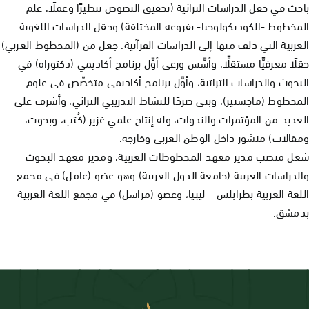
احث في حقل الدراسات التراثية (تحقيق النصوص تنظيرًا وعملًا، علم
لمخطوط -الكوديكولوجيا- بفروعه المختلفة) وحقل الدراسات اللغوية
لعربية التي دلف منها إلى الدراسات القرآنية. جعل من (المخطوط العربي)
قلًا معرفيًّا مستقلًّا، وأسَّس ورعى أوَّل برنامج أكاديمي (دكتوراه) في
لبحوث والدراسات التراثية، وأوَّل برنامج أكاديمي متخصِّص في علوم
لمخطوط (ماجستير)، وبنى صرحًا للنشاط التدريبي التراثي، وأشرف على
لعديد من المؤتمرات والندوات، وله إنتاج علمي غزير (كُتب، وبحوث،
مقالات) منشور داخل الوطن العربي وخارجه.
غل منصب مدير معهد المخطوطات العربية، ومدير معهد البحوث
الدراسات العربية (جامعة الدول العربية) وهو عضو (عامل) في مجمع
للغة العربية بطرابلس – ليبيا، وعضو (مراسل) في مجمع اللغة العربية
دمشق.