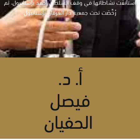
استأنفَت نشاطاتها في وقف السلطان أحمد بإستانبول، ثم
رُخِّصَت تحت جمعية دار العرفان بإستانبول
أ. د.
فيصل
الحفيان