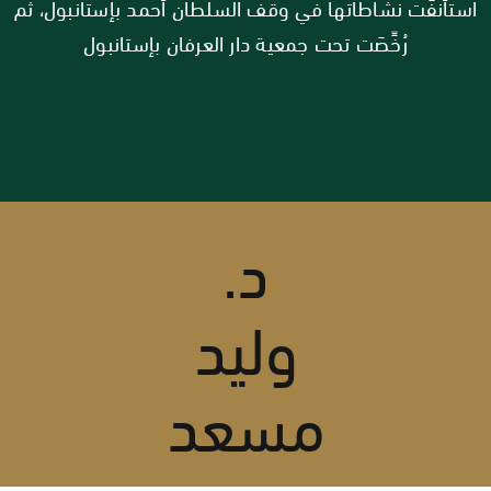
استأنفَت نشاطاتها في وقف السلطان أحمد بإستانبول، ثم
رُخِّصَت تحت جمعية دار العرفان بإستانبول
د.
وليد
مسعد