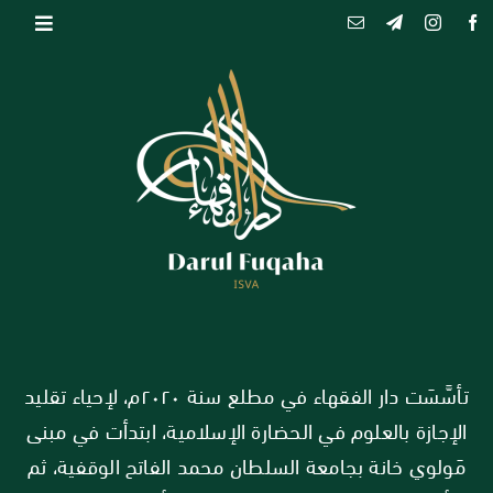
Ski
Toggle
t
conten
igation
التسجيل
[learndash_login login_label=”تسجيل
Login
الدخول” logout_label=”تسجيل الخروج”]
تأسَّسَت دار الفقهاء في مطلع سنة ٢٠٢٠م، لإحياء تقليد
الإجازة بالعلوم في الحضارة الإسلامية، ابتدأت في مبنى
مَولوي خانة بجامعة السلطان محمد الفاتح الوقفية، ثم